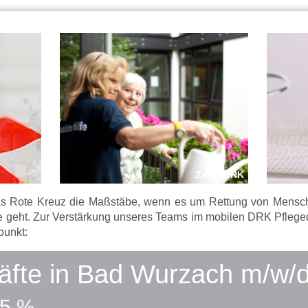
Zelck DRK
das Rote Kreuz die Maßstäbe, wenn es um Rettung von Mensche
 geht. Zur Verstärkung unseres Teams im mobilen DRK Pflege
punkt:
räfte in Bad Wurzach m/w/
65 %